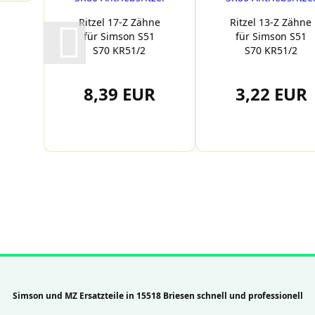
Ritzel 17-Z Zähne
Ritzel 13-Z Zähne
für Simson S51
für Simson S51
S70 KR51/2
S70 KR51/2
Schwalbe...
Schwalbe...
8,39 EUR
3,22 EUR
Simson und MZ Ersatzteile in 15518 Briesen schnell und professionell