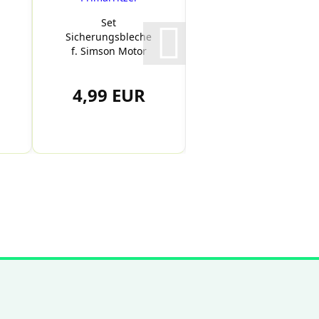
Set
Ritzel 14 Zähne
Sicherungsbleche
Antriebsritzel
f. Simson Motor
Simson S51,
S51, KR51/2,
Schwalbe...
SR50...
4,99 EUR
3,87 EUR