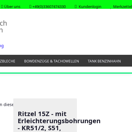
Über uns
+49(0)33607474330
Kundenlogin
Merkzettel
uche...
E-Mail
Passwort
ZBLECHE
BOWDENZÜGE & TACHOWELLEN
TANK BENZINHAHN
GUMMI & KEDER
KABEL & KABELBÄUME
WERKSTATTZUBEHÖR
TRIK
Konto erstellen
Passwort vergessen?
in dieser Kategorie
Ritzel 15Z - mit
Erleichterungsbohrungen
- KR51/2, S51,