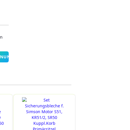
en
INUNG