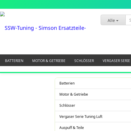
Alle
BATTERIEN
MOTOR & GETRIEBE
SCHLÖSSER
VERGASER SERIE
GLÜHBIRNEN LEUCHTMITTEL
BREMSANLAGE
LENKER SPIEGEL A
Batterien
RAD RÄDER REIFEN
ÖL SCHRAUBEN WERKSTATT
SITZBANK BEZÜG
Motor & Getriebe
Schlösser
Vergaser Serie Tuning Luft
Auspuff & Teile