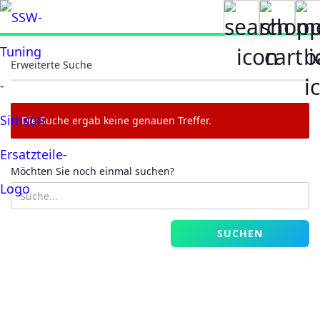
Erweiterte Suche
Die Suche ergab keine genauen Treffer.
MÖCHTEN
Möchten Sie noch einmal suchen?
SIE
NOCH
EINMAL
SUCHEN?
SUCHEN