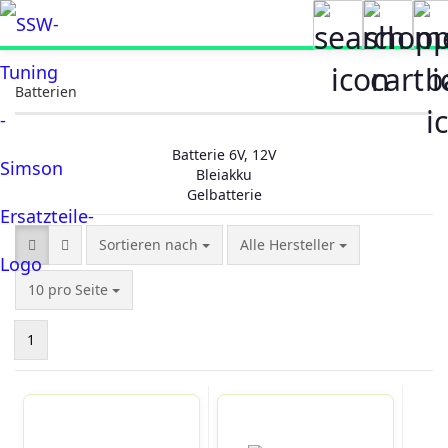
Batterien
Batterie 6V, 12V
Bleiakku
Gelbatterie
Sortieren nach
Sortieren nach
Alle Hersteller
pro Seite
10 pro Seite
1