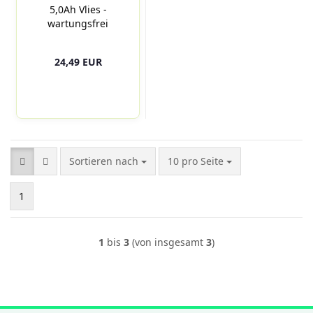
5,0Ah Vlies -
wartungsfrei
L119mm x
B59mm x
24,49 EUR
H130mm
Sortieren nach
pro Seite
Sortieren nach
10 pro Seite
1
1
bis
3
(von insgesamt
3
)