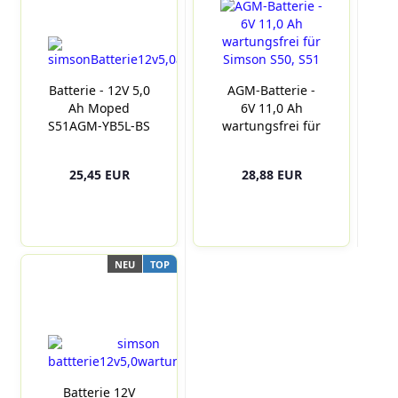
Batterie - 12V 5,0
AGM-Batterie -
Ah Moped
6V 11,0 Ah
S51AGM-YB5L-BS
wartungsfrei für
- ersetzt 12N5-
Simson S50, S51
3B
25,45 EUR
28,88 EUR
NEU
TOP
Batterie 12V