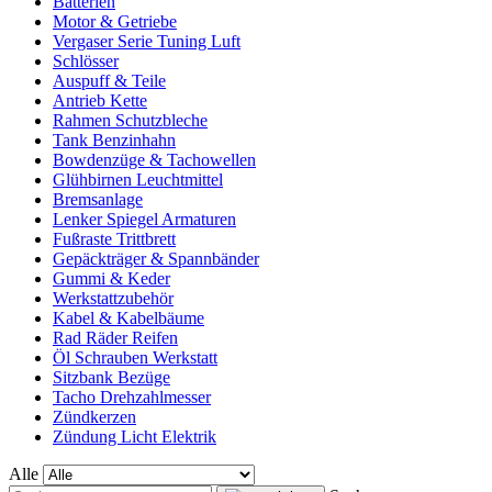
Batterien
Motor & Getriebe
Vergaser Serie Tuning Luft
Schlösser
Auspuff & Teile
Antrieb Kette
Rahmen Schutzbleche
Tank Benzinhahn
Bowdenzüge & Tachowellen
Glühbirnen Leuchtmittel
Bremsanlage
Lenker Spiegel Armaturen
Fußraste Trittbrett
Gepäckträger & Spannbänder
Gummi & Keder
Werkstattzubehör
Kabel & Kabelbäume
Rad Räder Reifen
Öl Schrauben Werkstatt
Sitzbank Bezüge
Tacho Drehzahlmesser
Zündkerzen
Zündung Licht Elektrik
Alle