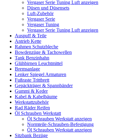
Vergaser Serie Tuning Luft anzeigen
Düsen und Düsensets
Luft-Zubehör
Vergaser Serie
Vergaser Tuning
Vergaser Serie Tuning Luft anzeigen
Auspuff & Teile
Antrieb Kette
Rahmen Schutzbleche
Bowdenzüge & Tachowellen
Tank Benzinhahn
Glühbirnen Leuchtmittel
Bremsanlage
Lenker Spiegel Armaturen
Fußraste Trittbrett
Gepäckträger & Spannbänder
Gummi & Keder
Kabel & Kabelbäume
Werkstattzubehör
Rad Räder Reifen
Öl Schrauben Werkstatt
Öl Schrauben Werkstatt anzeigen
Normteile-Schrauben-Befestigung
Öl Schrauben Werkstatt anzeigen
Sitzbank Bezüge