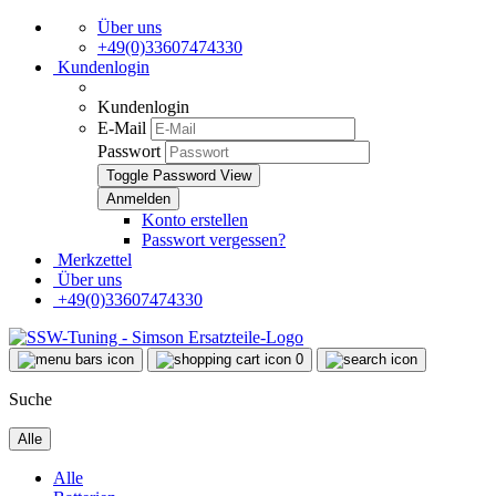
Über uns
+49(0)33607474330
Kundenlogin
Kundenlogin
E-Mail
Passwort
Toggle Password View
Konto erstellen
Passwort vergessen?
Merkzettel
Über uns
+49(0)33607474330
0
Suche
Alle
Alle