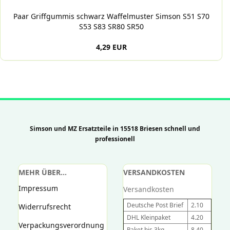
Paar Griffgummis schwarz Waffelmuster Simson S51 S70
S53 S83 SR80 SR50
4,29 EUR
Simson und MZ Ersatzteile in 15518 Briesen schnell und
professionell
MEHR ÜBER...
VERSANDKOSTEN
Impressum
Versandkosten
Deutsche Post Brief
2.10
Widerrufsrecht
DHL Kleinpaket
4.20
Verpackungsverordnung
Paket bis 3kg
8,40